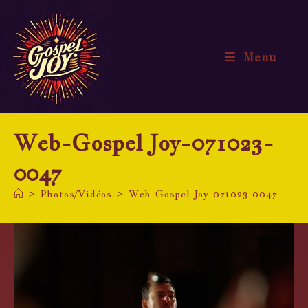
Skip
to
content
Menu
Web-Gospel Joy-071023-
0047
>
Photos/Vidéos
>
Web-Gospel Joy-071023-0047