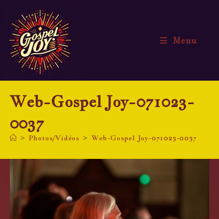
Skip
to
content
Menu
Web-Gospel Joy-071023-
0037
>
Photos/Vidéos
>
Web-Gospel Joy-071023-0037