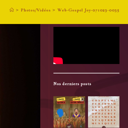
>
Photos/Vidéos
>
Web-Gospel Joy-071023-0035
Nos derniers posts