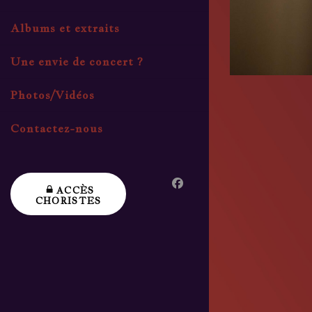
Albums et extraits
Une envie de concert ?
Photos/Vidéos
Contactez-nous
ACCÈS
CHORISTES