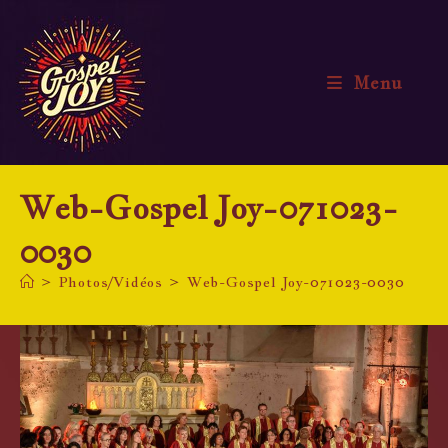
Skip
to
content
Menu
Web-Gospel Joy-071023-
0030
>
Photos/Vidéos
>
Web-Gospel Joy-071023-0030