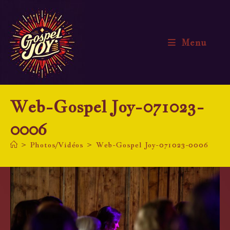
Skip
to
content
Menu
Web-Gospel Joy-071023-
0006
>
Photos/Vidéos
>
Web-Gospel Joy-071023-0006