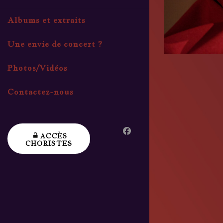
Albums et extraits
Une envie de concert ?
Photos/Vidéos
Contactez-nous
ACCÈS
CHORISTES