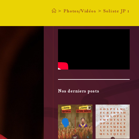
>
Photos/Vidéos
>
Soliste JP 1
Nos derniers posts