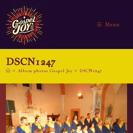
Skip
to
content
Menu
DSCN1247
>
Album photos Gospel Joy
>
DSCN1247