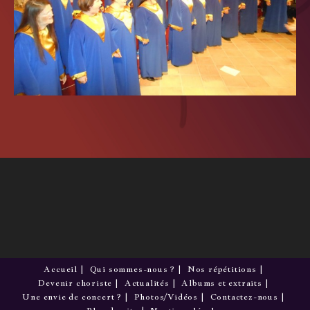
Accueil
Qui sommes-nous ?
Nos répétitions
Devenir choriste
Actualités
Albums et extraits
Une envie de concert ?
Photos/Vidéos
Contactez-nous