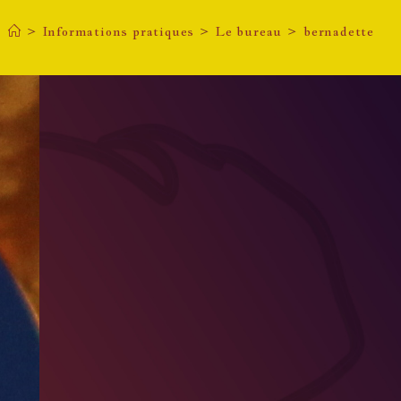
>
Informations pratiques
>
Le bureau
>
bernadette