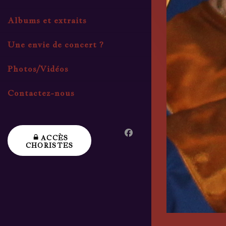
Albums et extraits
Une envie de concert ?
Photos/Vidéos
Contactez-nous
ACCÈS
CHORISTES