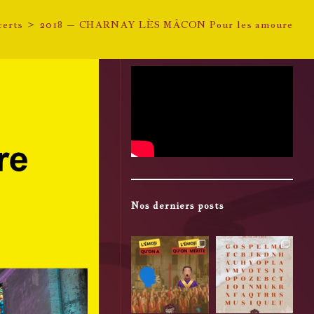
certs
>
2018 – CHARNAY LÈS MÂCON Pour les amoureux d
Nos derniers posts